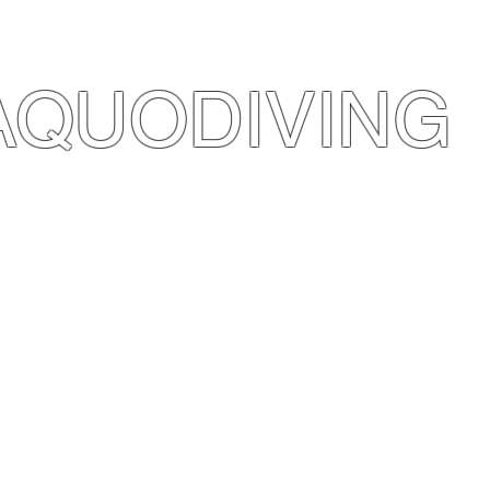
AQUODIVING
ONTACT US
Diving +39 377 34.40.684
Marco +39 366 42.63.189
Roberta +39 392 32.94.254
Email:
aquodiving@yahoo.it