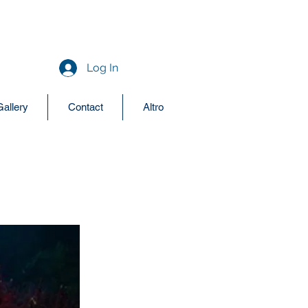
aquodiving@yahoo.it
+39 377 3440684
Log In
Gallery
Contact
Altro